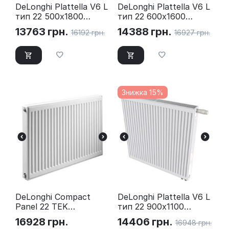
DeLonghi Plattella V6 L
DeLonghi Plattella V6 L
тип 22 500х1800
тип 22 600х1600
нижнє підключення
нижнє підключення
13763
грн.
14388
грн.
16192
грн.
16927
грн.
Знижка 15%
DeLonghi Compact
DeLonghi Plattella V6 L
Panel 22 TEK
тип 22 900х1100
500x2000 бокове
нижнє підключення
16928
грн.
14406
грн.
16948
грн.
підключення