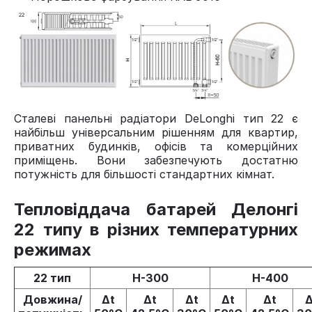
Сталеві панельні радіатори DeLonghi тип 22 є
найбільш універсальним рішенням для квартир,
приватних будинків, офісів та комерційних
приміщень. Вони забезпечують достатню
потужність для більшості стандартних кімнат.
Тепловіддача батарей Делонгі
22 типу в різних температурних
режимах
22 тип
H-300
H-400
Довжина/
Δt
Δt
Δt
Δt
Δt
Δ