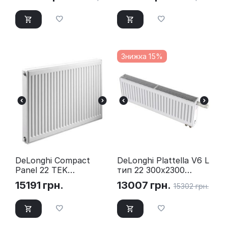
Знижка 15%
DeLonghi Compact
DeLonghi Plattella V6 L
Panel 22 TEK
тип 22 300х2300
400x2000 бокове
нижнє підключення
15191
грн.
13007
грн.
15302
грн.
підключення