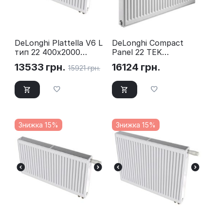
DeLonghi Plattella V6 L
DeLonghi Compact
тип 22 400х2000
Panel 22 TEK
нижнє підключення
600x1600 бокове
13533
грн.
16124
грн.
15921
грн.
підключення
Знижка 15%
Знижка 15%