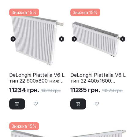
Знижка 15%
Знижка 15%
DeLonghi Plattella V6 L
DeLonghi Plattella V6 L
тип 22 900х800 нижнє
тип 22 400х1600
підключення
нижнє підключення
11234
грн.
11285
грн.
13216
грн.
13276
грн.
Знижка 15%